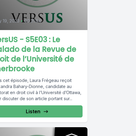
 19, 2023
•
00:21:04
rsUS - S5E03 : Le
lado de la Revue de
oit de l’Université de
herbrooke
s cet épisode, Laura Frégeau reçoit
xandra Bahary-Dionne, candidate au
orat en droit civil à l’Université d’Ottawa,
 discuter de son article portant sur...
Listen