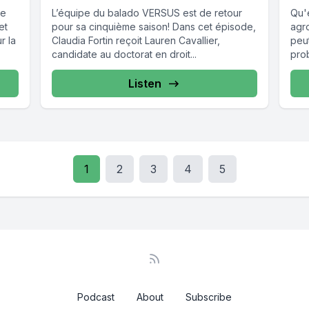
de
L’équipe du balado VERSUS est de retour
Qu'e
et
pour sa cinquième saison! Dans cet épisode,
agr
r la
Claudia Fortin reçoit Lauren Cavallier,
peut
candidate au doctorat en droit...
pro
mod
Lapr
Listen
1
2
3
4
5
Podcast
About
Subscribe