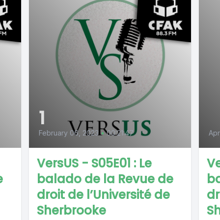
1
February 06, 2023
•
00:21:47
Apr
VersUS - S05E01 : Le
Ve
e
balado de la Revue de
ba
droit de l’Université de
dr
Sherbrooke
S