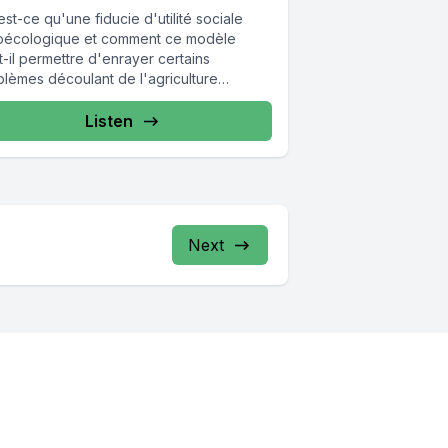
st-ce qu'une fiducie d'utilité sociale
oécologique et comment ce modèle
-il permettre d'enrayer certains
blèmes découlant de l'agriculture
erne? Dans cette épisode, Maude
ise...
Listen
Next