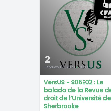
2
February 06, 2023
•
00:33:41
VersUS - S05E02 : Le
balado de la Revue d
droit de l’Université de
Sherbrooke