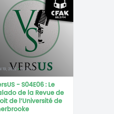
il 19, 2022
•
00:27:17
rsUS - S04E06 : Le
lado de la Revue de
oit de l’Université de
herbrooke