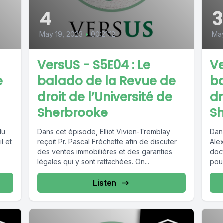
4
3
May 19, 2023
•
00:21:12
May
VersUS - S5E04 : Le
Ve
e
balado de la Revue de
ba
droit de l’Université de
dr
Sherbrooke
S
du
Dans cet épisode, Elliot Vivien-Tremblay
Dan
l et
reçoit Pr. Pascal Fréchette afin de discuter
Ale
des ventes immobilières et des garanties
doct
légales qui y sont rattachées. On...
pour
Listen