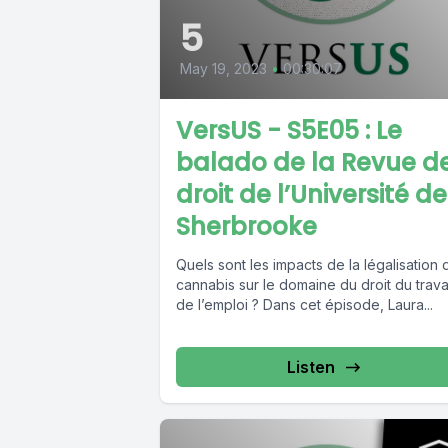
5
May 19, 2023
•
00:30:07
VersUS - S5E05 : Le
balado de la Revue d
droit de l’Université de
Sherbrooke
Quels sont les impacts de la légalisation 
cannabis sur le domaine du droit du travai
de l’emploi ? Dans cet épisode, Laura...
Listen